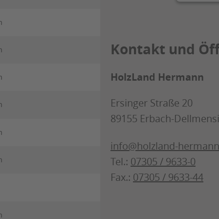
m
Kontakt und Öf
m
HolzLand Hermann
m
Ersinger Straße 20
m
89155 Erbach-Dellmens
m
info@holzland-hermann
m
Tel.:
07305 / 9633-0
Fax.:
07305 / 9633-44
m