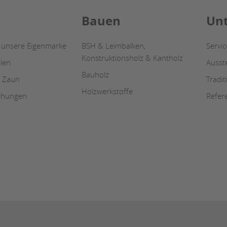
Bauen
Un
 unsere Eigenmarke
BSH & Leimbalken,
Servi
Konstruktionsholz & Kantholz
len
Ausst
Bauholz
/ Zaun
Tradi
Holzwerkstoffe
chungen
Refer