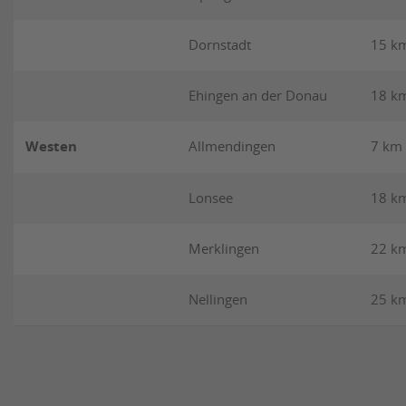
Dornstadt
15 k
Ehingen an der Donau
18 k
Westen
Allmendingen
7 km
Lonsee
18 k
Merklingen
22 k
Nellingen
25 k