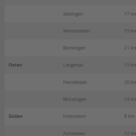
Setzingen
17 k
Nerenstetten
19 k
Börslingen
21 k
Osten
Langenau
15 k
Heroldstatt
20 k
Münsingen
24 k
Süden
Hüttisheim
8 km
Achstetten
12 k