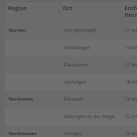
Region
Ort
Entf
Her
Norden
Ulm (Kernstadt)
11 k
Schelklingen
14 k
Blaubeuren
17 k
Laichingen
18 k
Nordosten
Blaustein
16 k
Geislingen an der Steige
22 k
Nordwesten
Öllingen
16 k