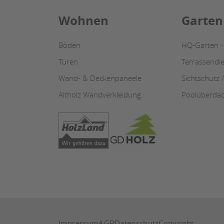
Wohnen
Garten
Böden
HQ-Garten -
Türen
Terrassendie
Wand- & Deckenpaneele
Sichtschutz 
Altholz Wandverkleidung
Poolüberda
Impressum
AGB
Datenschutz
Copyright