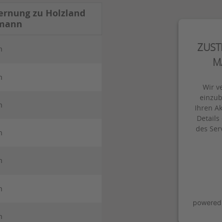
ernung zu Holzland
mann
ZUST
m
M
m
Wir v
einzub
m
Ihren Ak
Details
des Ser
m
m
m
powered
m