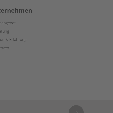
ternehmen
ceangebot
ellung
tion & Erfahrung
enzen