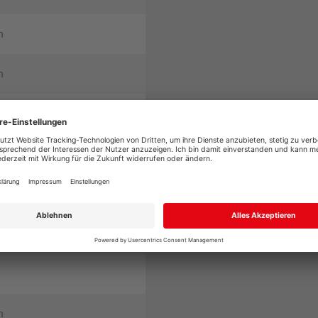
m
m
m
m
m
m
m